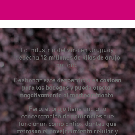
La industria del vino en Uruguay,
12 millones de kilos de orujo
desecha
por año.
costoso
Gestionar este desperdicio es
para las bodegas y puede afectar
negativamente el medioambiente
.
Pero, el orujo tiene una alta
polifenoles
concentración de
que
funcionan como antioxidantes que
retrasan el envejecimiento celular
y