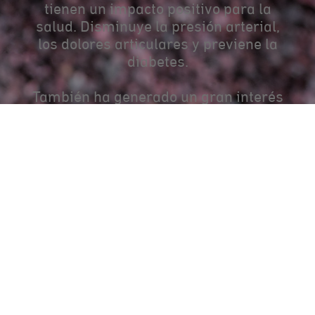
tienen un impacto positivo para la
salud. Disminuye la presión arterial,
los dolores articulares y previene la
diabetes.
También ha generado un gran interés
beneficios para el sistema
por sus
cardiovascular
.